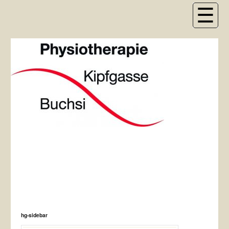
hg-sidebar